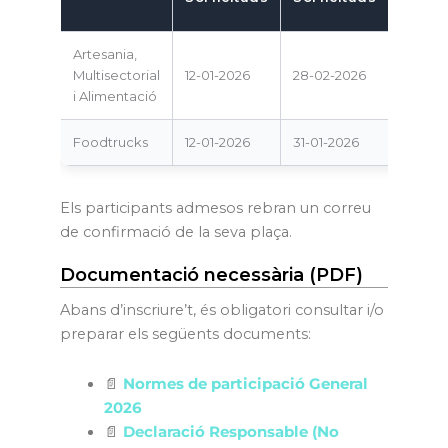
i doc
Artesania,
Multisectorial
12-01-2026
28-02-2026
31-03-
i Alimentació
Foodtrucks
12-01-2026
31-01-2026
31-03-
Els participants admesos rebran un correu
de confirmació de la seva plaça.
Documentació necessària (PDF)
Abans d’inscriure’t, és obligatori consultar i/o
preparar els següents documents:
📄
Normes de participació General
2026
📄
Declaració Responsable (No