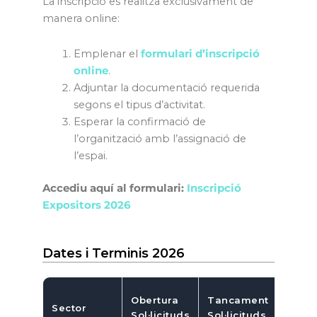
La inscripció es realitza exclusivament de
manera online:
Emplenar el
formulari d’inscripció
online
.
Adjuntar la documentació requerida
segons el tipus d’activitat.
Esperar la confirmació de
l’organització amb l’assignació de
l’espai.
Accediu aquí al formulari:
Inscripció
Expositors 2026
Dates i Terminis 2026
Data 
Obertura
Tancament
Sector
paga
Sol·licituds
Sol·licituds