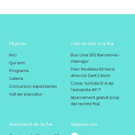
Pàgines
Com arribar a la fira
Inici
Bus: Línia 502 Barcelona -
Vilamajor
Qui som
Tren: Rodalies R2 Nord
Programa
direcció Sant Celoni
Galeria
Cotxe: Sortida 12-A de
Concursos i espectacles
l’autopista AP-7
Vull ser expositor
Aparcament gratuït prop
del recinte firal.
Associació de la fira
Segueix-nos
I