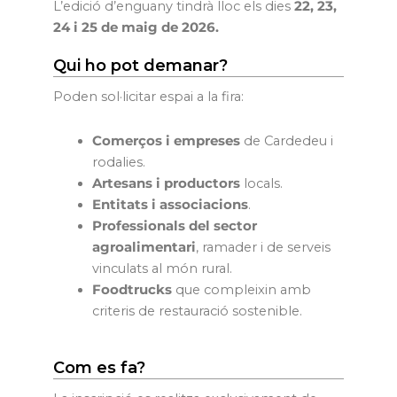
L’edició d’enguany tindrà lloc els dies
22, 23,
24 i 25 de maig de 2026.
Qui ho pot demanar?
Poden sol·licitar espai a la fira:
Comerços i empreses
de Cardedeu i
rodalies.
Artesans i productors
locals.
Entitats i associacions
.
Professionals del sector
agroalimentari
, ramader i de serveis
vinculats al món rural.
Foodtrucks
que compleixin amb
criteris de restauració sostenible.
Com es fa?