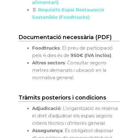
alimentari)
📄
Requisits Espai Restauració
Sostenible (Foodtrucks)
Documentació necessària (PDF)
Foodtrucks
: El preu de participació
pels 4 dies és de
950€ (IVA inclòs)
.
Altres sectors
: Consultar segons
metres demanats i ubicació en la
normativa general.
Tràmits posteriors i condicions
Adjudicació
: L’organització es reserva
el dret d’adjudicar els espais segons
criteris tècnics i d’interès general.
Assegurança
: És obligatori disposar
d’una pòlissa de responsabilitat civil