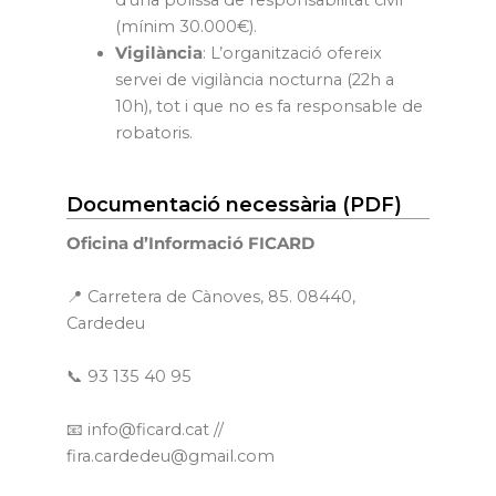
(mínim 30.000€).
Vigilància
: L’organització ofereix
servei de vigilància nocturna (22h a
10h), tot i que no es fa responsable de
robatoris.
Documentació necessària (PDF)
Oficina d’Informació FICARD
📍 Carretera de Cànoves, 85. 08440,
Cardedeu
📞 93 135 40 95
📧 info@ficard.cat //
fira.cardedeu@gmail.com