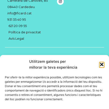
Carretera de Cànoves, 85
n
s
08440 Cardedeu
t
a
info@ficard.cat
g
931 35 40 95
r
a
621 20 09 55
m
Política de privacitat
Avís Legal
COL·LABOREN:
Utilitzem galetes per
millorar la teva experiència
Per oferir-te la millor experiència possible, utilitzem tecnologies com les
galetes per emmagatzemar i/o accedir a la informació del teu dispositiu.
Donar el teu consentiment ens permetrà processar dades com el teu
comportament de navegació o identificadors únics d’aquest lloc. Si no hi
consentis o retires el consentiment, algunes funcions i característiques
del lloc podrien no funcionar correctament.