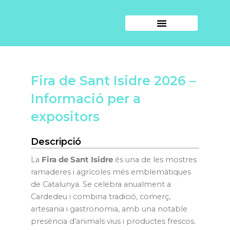
Ir
al
contenido
Concursos i espectacles
Vull ser expositor
Fira de Sant Isidre 2026 –
Informació per a
expositors
Descripció
La
Fira de Sant Isidre
és una de les mostres
ramaderes i agrícoles més emblemàtiques
de Catalunya. Se celebra anualment a
Cardedeu i combina tradició, comerç,
artesania i gastronomia, amb una notable
presència d’animals vius i productes frescos.